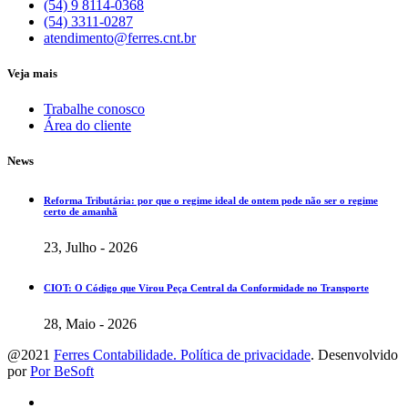
(54) 9 8114-0368
(54) 3311-0287
atendimento@ferres.cnt.br
Veja mais
Trabalhe conosco
Área do cliente
News
Reforma Tributária: por que o regime ideal de ontem pode não ser o regime
certo de amanhã
23, Julho - 2026
CIOT: O Código que Virou Peça Central da Conformidade no Transporte
28, Maio - 2026
@2021
Ferres Contabilidade. Política de privacidade
. Desenvolvido
por
Por BeSoft