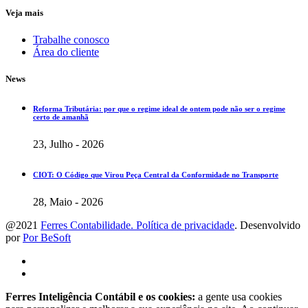
Veja mais
Trabalhe conosco
Área do cliente
News
Reforma Tributária: por que o regime ideal de ontem pode não ser o regime
certo de amanhã
23, Julho - 2026
CIOT: O Código que Virou Peça Central da Conformidade no Transporte
28, Maio - 2026
@2021
Ferres Contabilidade. Política de privacidade
. Desenvolvido
por
Por BeSoft
Ferres Inteligência Contábil e os cookies:
a gente usa cookies