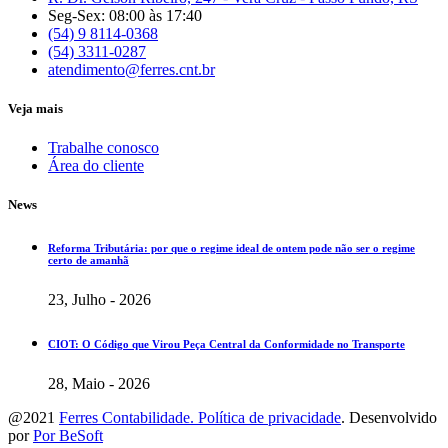
Seg-Sex: 08:00 às 17:40
(54) 9 8114-0368
(54) 3311-0287
atendimento@ferres.cnt.br
Veja mais
Trabalhe conosco
Área do cliente
News
Reforma Tributária: por que o regime ideal de ontem pode não ser o regime
certo de amanhã
23, Julho - 2026
CIOT: O Código que Virou Peça Central da Conformidade no Transporte
28, Maio - 2026
@2021
Ferres Contabilidade. Política de privacidade
. Desenvolvido
por
Por BeSoft