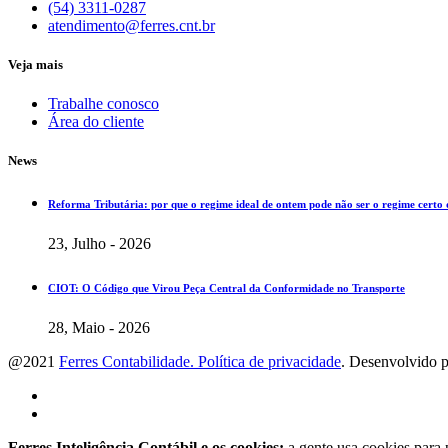
(54) 3311-0287
atendimento@ferres.cnt.br
Veja mais
Trabalhe conosco
Área do cliente
News
Reforma Tributária: por que o regime ideal de ontem pode não ser o regime cert
23, Julho - 2026
CIOT: O Código que Virou Peça Central da Conformidade no Transporte
28, Maio - 2026
@2021
Ferres Contabilidade. Política de privacidade
. Desenvolvido 
Ferres Inteligência Contábil e os cookies:
a gente usa cookies para 