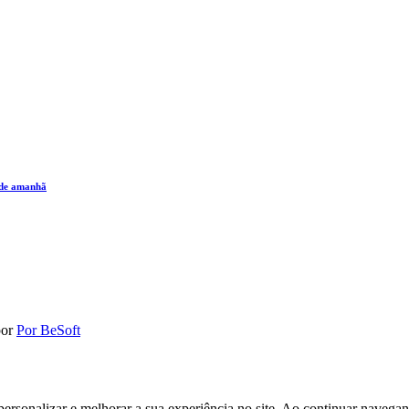
o de amanhã
por
Por BeSoft
personalizar e melhorar a sua experiência no site. Ao continuar navega