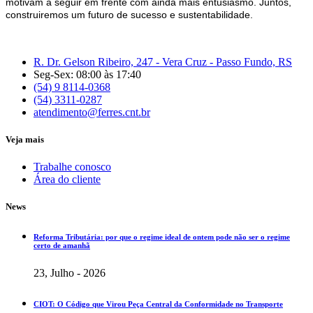
motivam a seguir em frente com ainda mais entusiasmo. Juntos,
construiremos um futuro de sucesso e sustentabilidade.
R. Dr. Gelson Ribeiro, 247 - Vera Cruz - Passo Fundo, RS
Seg-Sex: 08:00 às 17:40
(54) 9 8114-0368
(54) 3311-0287
atendimento@ferres.cnt.br
Veja mais
Trabalhe conosco
Área do cliente
News
Reforma Tributária: por que o regime ideal de ontem pode não ser o regime
certo de amanhã
23, Julho - 2026
CIOT: O Código que Virou Peça Central da Conformidade no Transporte