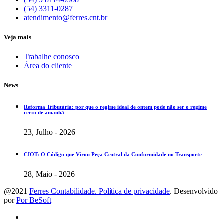
(54) 3311-0287
atendimento@ferres.cnt.br
Veja mais
Trabalhe conosco
Área do cliente
News
Reforma Tributária: por que o regime ideal de ontem pode não ser o regime
certo de amanhã
23, Julho - 2026
CIOT: O Código que Virou Peça Central da Conformidade no Transporte
28, Maio - 2026
@2021
Ferres Contabilidade. Política de privacidade
. Desenvolvido
por
Por BeSoft